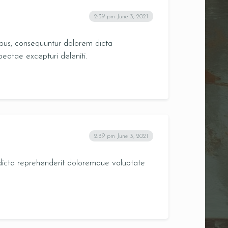
2:39 pm
June 3, 2021
ribus, consequuntur dolorem dicta
eatae excepturi deleniti.
2:39 pm
June 3, 2021
 dicta reprehenderit doloremque voluptate