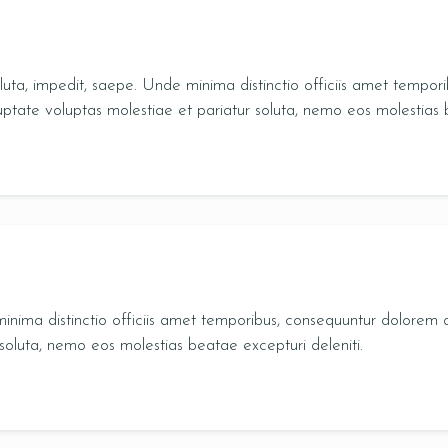
Soluta, impedit, saepe. Unde minima distinctio officiis amet tempo
tate voluptas molestiae et pariatur soluta, nemo eos molestias b
minima distinctio officiis amet temporibus, consequuntur dolorem
 soluta, nemo eos molestias beatae excepturi deleniti.