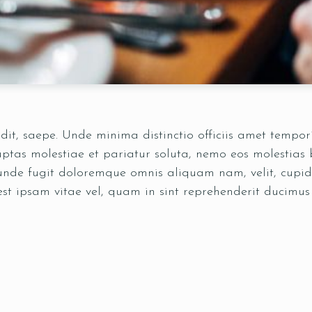
pedit, saepe. Unde minima distinctio officiis amet temp
tas molestiae et pariatur soluta, nemo eos molestias b
 unde fugit doloremque omnis aliquam nam, velit, cupid
est ipsam vitae vel, quam in sint reprehenderit ducimu