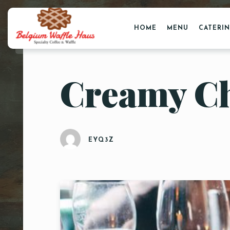
HOME
MENU
CATERI
Creamy Ch
EYQ3Z