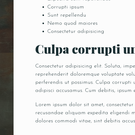
Corrupti ipsum
Sunt repellendu
Nemo quod maiores
Consectetur adipisicing
Culpa corrupti un
Consectetur adipisicing elit. Soluta, im
reprehenderit doloremque voluptate volup
perferendis ut possimus. Culpa corrupti
adipisci accusamus. Cum debitis, ipsum 
Lorem ipsum dolor sit amet, consectetur
recusandae aliquam expedita eligendi ma
dolores commodi vitae, sint debitis accus