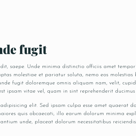
de fugit
pedit, saepe. Unde minima distinctio officiis amet temp
tas molestiae et pariatur soluta, nemo eos molestias b
 unde fugit doloremque omnis aliquam nam, velit, cupid
est ipsam vitae vel, quam in sint reprehenderit ducimu
 adipisicing elit. Sed ipsam culpa esse amet quaerat 
iores quis obcaecati, illo earum dolorum minima expl
antium unde, placeat dolorum necessitatibus reiciendis,